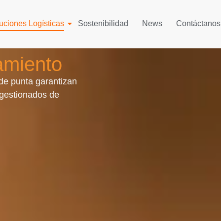
uciones Logísticas
Sostenibilidad
News
Contáctanos
miento
 de punta garantizan
 gestionados de